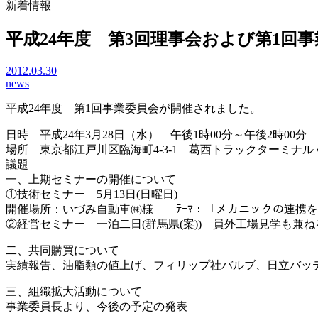
新着情報
平成24年度 第3回理事会および第1回
2012.03.30
news
平成24年度 第1回事業委員会が開催されました。
日時 平成24年3月28日（水） 午後1時00分～午後2時00分
場所 東京都江戸川区臨海町4-3-1 葛西トラックターミナル
議題
一、上期セミナーの開催について
①技術セミナー 5月13日(日曜日)
開催場所：いづみ自動車㈱様 ﾃｰﾏ：「メカニックの連携
②経営セミナー 一泊二日(群馬県(案)) 員外工場見学も兼ね
二、共同購買について
実績報告、油脂類の値上げ、フィリップ社バルブ、日立バッ
三、組織拡大活動について
事業委員長より、今後の予定の発表