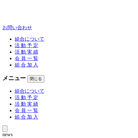
お問い合わせ
組合について
活 動 予 定
活 動 実 績
会 員 一 覧
組 合 加 入
メニュー
閉じる
組合について
活 動 予 定
活 動 実 績
会 員 一 覧
組 合 加 入
news