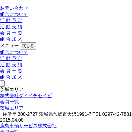
お問い合わせ
組合について
活 動 予 定
活 動 実 績
会 員 一 覧
組 合 加 入
メニュー
閉じる
組合について
活 動 予 定
活 動 実 績
会 員 一 覧
組 合 加 入
茨城エリア
株式会社ダイイチセイビ
会員一覧
茨城エリア
住所 〒300-2727 茨城県常総市大沢1991-7 TEL 0297-42-7881 FA
2015.04.08
鹿島車輌サービス株式会社
会員一覧